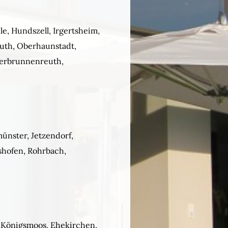
e, Hundszell, Irgertsheim,
uth, Oberhaunstadt,
terbrunnenreuth,
ünster, Jetzendorf,
shofen, Rohrbach,
, Königsmoos, Ehekirchen,