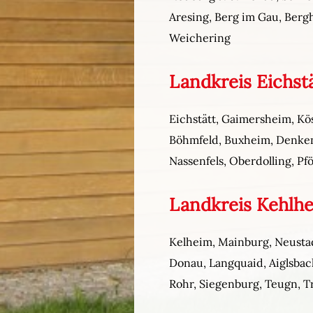
Aresing, Berg im Gau, Ber
Weichering
Landkreis Eichst
Eichstätt, Gaimersheim, Kö
Böhmfeld, Buxheim, Denkend
Nassenfels, Oberdolling, Pfö
Landkreis Kehlh
Kelheim, Mainburg, Neustadt
Donau, Langquaid, Aiglsbach
Rohr, Siegenburg, Teugn, T