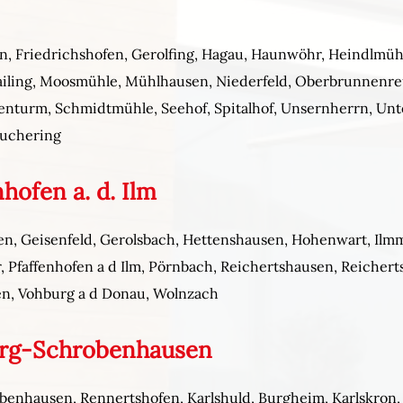
en, Friedrichshofen, Gerolfing, Hagau, Haunwöhr, Heindlmühl
ailing, Moosmühle, Mühlhausen, Niederfeld, Oberbrunnenre
henturm, Schmidtmühle, Seehof, Spitalhof, Unsernherrn, Un
Zuchering
hofen a. d. Ilm
, Geisenfeld, Gerolsbach, Hettenshausen, Hohenwart, Ilmm
faffenhofen a d Ilm, Pörnbach, Reichertshausen, Reichert
n, Vohburg a d Donau, Wolnzach
urg-Schrobenhausen
benhausen, Rennertshofen, Karlshuld, Burgheim, Karlskron