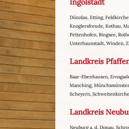
Ingolstadt
Dünzlau, Etting, Feldkirch
Knoglersfreude, Kothau, M
Pettenhofen, Ringsee, Rot
Unterhaunstadt, Winden, 
Landkreis Pfaffen
Baar-Ebenhausen, Ernsgaden
Manching, Münchsmünster, P
Scheyern, Schweitenkirche
Landkreis Neub
Neuburg a. d. Donau, Schro