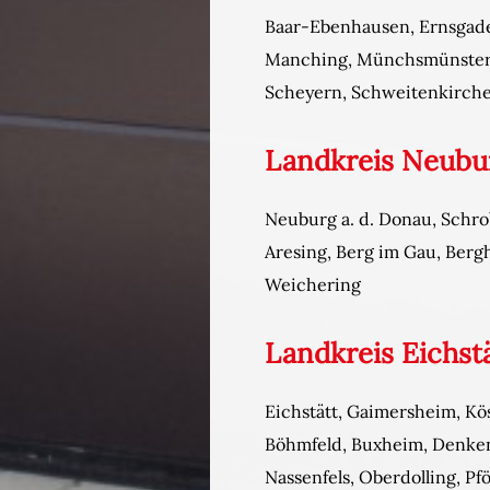
Baar-Ebenhausen, Ernsgaden
Manching, Münchsmünster, P
Scheyern, Schweitenkirche
Landkreis Neub
Neuburg a. d. Donau, Schro
Aresing, Berg im Gau, Ber
Weichering
Landkreis Eichst
Eichstätt, Gaimersheim, Kö
Böhmfeld, Buxheim, Denkend
Nassenfels, Oberdolling, Pfö