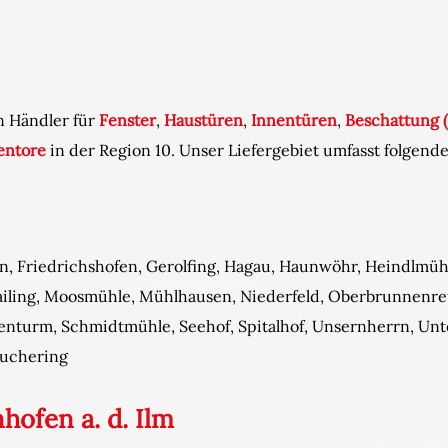
n Händler für
Fenster
,
Haustüren
,
Innentüren
,
Beschattung (
entore
in der Region 10. Unser Liefergebiet umfasst folgen
en, Friedrichshofen, Gerolfing, Hagau, Haunwöhr, Heindlmühl
ailing, Moosmühle, Mühlhausen, Niederfeld, Oberbrunnenre
henturm, Schmidtmühle, Seehof, Spitalhof, Unsernherrn, Un
Zuchering
hofen a. d. Ilm