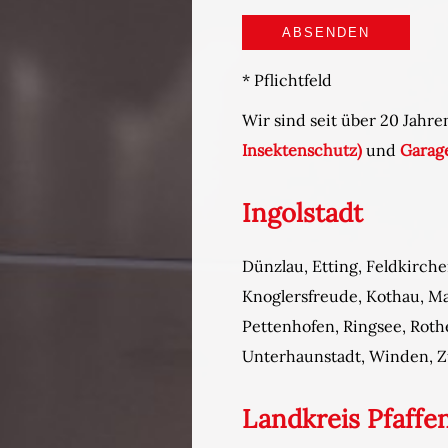
* Pflichtfeld
Wir sind seit über 20 Jahre
Insektenschutz)
und
Garag
Ingolstadt
Dünzlau, Etting, Feldkirch
Knoglersfreude, Kothau, M
Pettenhofen, Ringsee, Rot
Unterhaunstadt, Winden, 
Landkreis Pfaffen