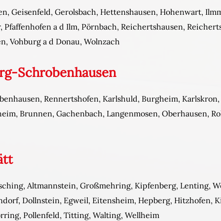
, Geisenfeld, Gerolsbach, Hettenshausen, Hohenwart, Ilmm
faffenhofen a d Ilm, Pörnbach, Reichertshausen, Reichert
n, Vohburg a d Donau, Wolnzach
urg-Schrobenhausen
benhausen, Rennertshofen, Karlshuld, Burgheim, Karlskron
gheim, Brunnen, Gachenbach, Langenmosen, Oberhausen, Roh
ätt
sching, Altmannstein, Großmehring, Kipfenberg, Lenting, We
orf, Dollnstein, Egweil, Eitensheim, Hepberg, Hitzhofen, K
rring, Pollenfeld, Titting, Walting, Wellheim