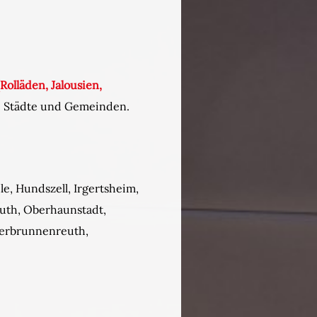
Rolläden, Jalousien,
de Städte und Gemeinden.
e, Hundszell, Irgertsheim,
uth, Oberhaunstadt,
terbrunnenreuth,