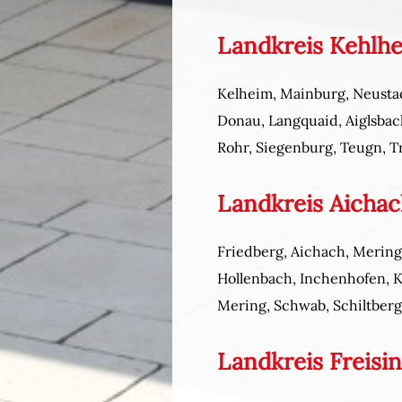
Landkreis Kehlh
Kelheim, Mainburg, Neustadt
Donau, Langquaid, Aiglsbach
Rohr, Siegenburg, Teugn, T
Landkreis Aicha
Friedberg, Aichach, Mering,
Hollenbach, Inchenhofen, K
Mering, Schwab, Schiltberg
Landkreis Freisi