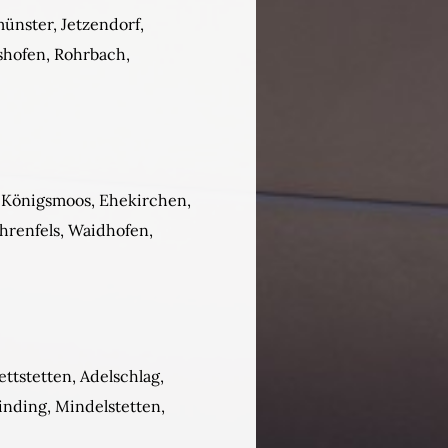
ünster, Jetzendorf,
shofen, Rohrbach,
, Königsmoos, Ehekirchen,
renfels, Waidhofen,
ttstetten, Adelschlag,
inding, Mindelstetten,