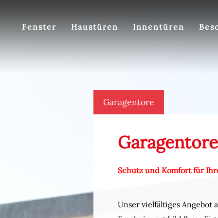
Fenster
Haustüren
Innentüren
Bes
Garagentore
Garagentore
Schutz und Komfort für Ihr
Unser vielfältiges Angebot